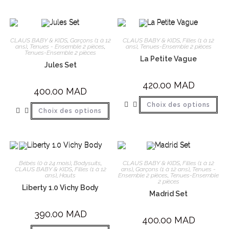
CLAUS BABY & KIDS
,
Garçons (1 à 12
CLAUS BABY & KIDS
,
Filles (1 à 12
ans)
,
Tenues - Ensemble 2 pièces
,
ans)
,
Tenues-Ensemble 2 pièces
Tenues-Ensemble 2 pièces
La Petite Vague
Jules Set
420.00
MAD
400.00
MAD
Choix des options
Choix des options
Bébés (0 à 24 mois)
,
Bodysuits
,
CLAUS BABY & KIDS
,
Filles (1 à 12
CLAUS BABY & KIDS
,
Filles (1 à 12
ans)
,
Garçons (1 à 12 ans)
,
Tenues -
ans)
,
Hauts
Ensemble 2 pièces
,
Tenues-Ensemble
2 pièces
Liberty 1.0 Vichy Body
Madrid Set
390.00
MAD
400.00
MAD