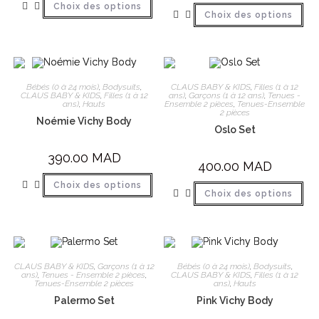
Choix des options
Choix des options
Bébés (0 à 24 mois)
,
Bodysuits
,
CLAUS BABY & KIDS
,
Filles (1 à 12
CLAUS BABY & KIDS
,
Filles (1 à 12
ans)
,
Garçons (1 à 12 ans)
,
Tenues -
ans)
,
Hauts
Ensemble 2 pièces
,
Tenues-Ensemble
2 pièces
Noémie Vichy Body
Oslo Set
390.00
MAD
400.00
MAD
Choix des options
Choix des options
CLAUS BABY & KIDS
,
Garçons (1 à 12
Bébés (0 à 24 mois)
,
Bodysuits
,
ans)
,
Tenues - Ensemble 2 pièces
,
CLAUS BABY & KIDS
,
Filles (1 à 12
Tenues-Ensemble 2 pièces
ans)
,
Hauts
Palermo Set
Pink Vichy Body