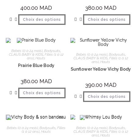
400.00
MAD
380.00
MAD
Choix des options
Choix des options
Bébés (0 à 24 mois)
,
Bodysuits
,
Bébés (0 à 24 mois)
,
Bodysuits
,
CLAUS BABY & KIDS
,
Filles (1 à 12
CLAUS BABY & KIDS
,
Filles (1 à 12
ans)
,
Hauts
ans)
,
Hauts
Prairie Blue Body
Sunflower Yellow Vichy Body
380.00
MAD
390.00
MAD
Choix des options
Choix des options
Bébés (0 à 24 mois)
,
Bodysuits
,
Filles
Bébés (0 à 24 mois)
,
Bodysuits
,
(1 à 12 ans)
,
Hauts
CLAUS BABY & KIDS
,
Filles (1 à 12
ans)
,
Hauts