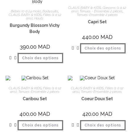
CLAUS BABY & KIDS
,
Garçons (1 à 12
Bébés (0 à 24 mois)
,
Bodysuits
,
ans)
,
Tenues - Ensemble 2 pièces
,
CLAUS BABY & KIDS
,
Filles (1 à 12
Tenues-Ensemble 2 pièces
ans)
,
Hauts
Capri Set
Burgundy Blossom Vichy
Body
440.00
MAD
390.00
MAD
Choix des options
Choix des options
CLAUS BABY & KIDS
,
Filles (1 à 12
CLAUS BABY & KIDS
,
Filles (1 à 12
ans)
,
Tenues-Ensemble 2 pièces
ans)
,
Tenues-Ensemble 2 pièces
Caribou Set
Coeur Doux Set
400.00
MAD
420.00
MAD
Choix des options
Choix des options