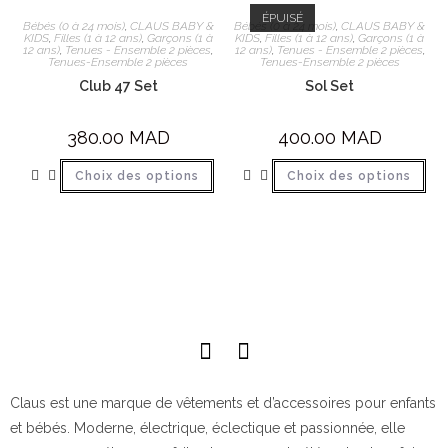
ÉPUISÉ
Bébés (0 à 24 mois)
,
CLAUS BABY &
Bébés (0 à 24 mois)
,
CLAUS BABY &
KIDS
,
Filles (1 à 12 ans)
,
Garçons (1 à
KIDS
,
Filles (1 à 12 ans)
,
Garçons (1 à
12 ans)
,
Tenues - Ensemble 2 pièces
,
12 ans)
,
Tenues - Ensemble 2 pièces
,
Tenues-Ensemble 2 pièces
Tenues-Ensemble 2 pièces
Club 47 Set
Sol Set
380.00
MAD
400.00
MAD
Choix des options
Choix des options
Claus est une marque de vêtements et d’accessoires pour enfants
et bébés. Moderne, électrique, éclectique et passionnée, elle