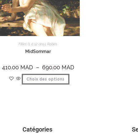
Filles (1 à 12 ans)
,
Robes
MidSommar
410.00
MAD
–
690.00
MAD
Choix des options
Catégories
Se