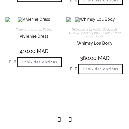
Choix des options
Filles (1 à 12 ans)
,
Robes
Bébés (0 à 24 mois)
,
Bodysuits
,
CLAUS BABY & KIDS
,
Filles (1 à 12
Vivienne Dress
ans)
,
Hauts
Whimsy Lou Body
410.00
MAD
380.00
MAD
Choix des options
Choix des options