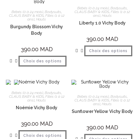
Bébés (0 à 24 mois)
,
Bodysuits
,
Bébés (0 à 24 mois)
,
Bodysuits
,
CLAUS BABY & KIDS
,
Filles (1 à 12
CLAUS BABY & KIDS
,
Filles (1 à 12
ans)
,
Hauts
ans)
,
Hauts
Liberty 1.0 Vichy Body
Burgundy Blossom Vichy
Body
390.00
MAD
390.00
MAD
Choix des options
Choix des options
Bébés (0 à 24 mois)
,
Bodysuits
,
Bébés (0 à 24 mois)
,
Bodysuits
,
CLAUS BABY & KIDS
,
Filles (1 à 12
CLAUS BABY & KIDS
,
Filles (1 à 12
ans)
,
Hauts
ans)
,
Hauts
Noémie Vichy Body
Sunflower Yellow Vichy Body
390.00
MAD
390.00
MAD
Choix des options