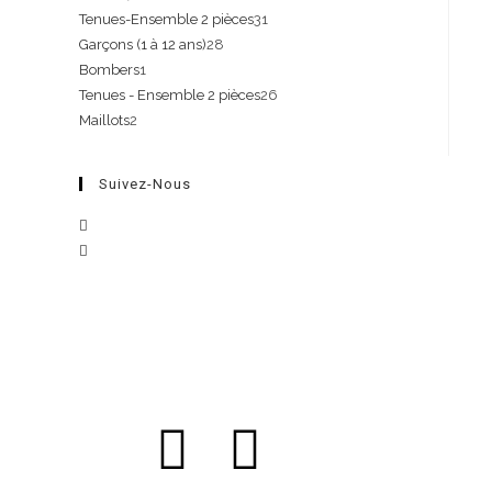
Tenues-Ensemble 2 pièces
31
Garçons (1 à 12 ans)
28
Bombers
1
Tenues - Ensemble 2 pièces
26
Maillots
2
Suivez-Nous