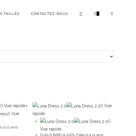
S TAILLES
CONTACTEZ-NOUS
0
Vue rapide
Vue
Vue
rapide
 (1 à 12 ans)
,
Vue rapide
CLAUS BABY & KIDS
,
Filles (1 à 12 ans)
,