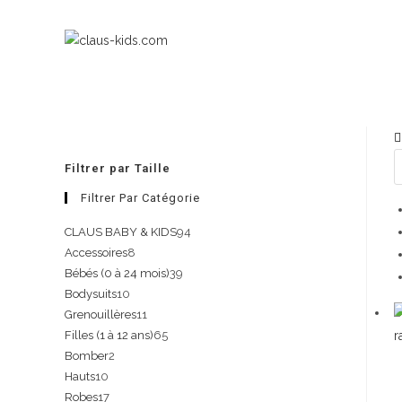
Filtrer par Taille
Filtrer Par Catégorie
CLAUS BABY & KIDS
94
Accessoires
8
Bébés (0 à 24 mois)
39
Bodysuits
10
Grenouillères
11
r
Filles (1 à 12 ans)
65
Bomber
2
Hauts
10
Robes
17