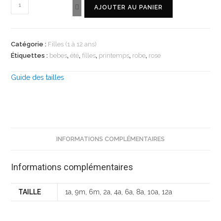
AJOUTER AU PANIER
Catégorie :
Filles (1 à 12 ans)
Étiquettes :
bebes
,
été
,
filles
,
printemps
,
robe
,
rose
Guide des tailles
INFORMATIONS COMPLÉMENTAIRES
Informations complémentaires
TAILLE
1a, 9m, 6m, 2a, 4a, 6a, 8a, 10a, 12a