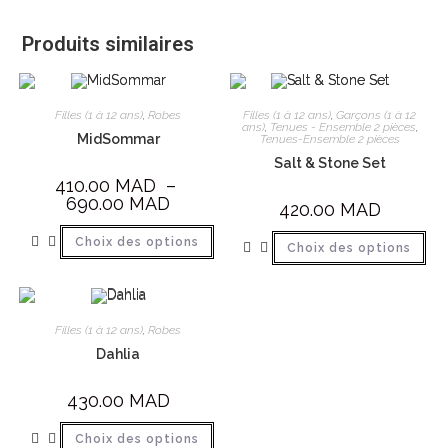
Produits similaires
Filles (1 à 12 ans)
,
Robes
Filles (1 à 12 ans)
,
Garçons (1 à 12
ans)
,
Tenues - Ensemble 2 pièces
,
MidSommar
Tenues-Ensemble 2 pièces
Salt & Stone Set
410.00
MAD
–
690.00
MAD
420.00
MAD
Choix des options
Choix des options
Filles (1 à 12 ans)
,
Robes
Dahlia
430.00
MAD
Choix des options