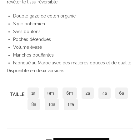
révéler le tissu réversible.
Double gaze de coton organic
Style bohémien
Sans boutons
Poches détendues
Volume évasé
Manches bouffantes
Fabriqué au Maroc avec des matières douces et de qualité
Disponible en deux versions.
1a
9m
6m
2a
4a
6a
TAILLE
8a
10a
12a