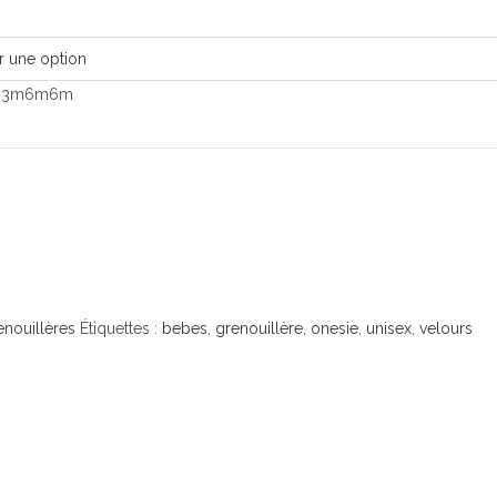
m
3m
6m
6m
enouillères
Étiquettes :
bebes
,
grenouillère
,
onesie
,
unisex
,
velours