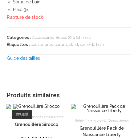
Sortie de bain
Plaid 3×1
Rupture de stock
Catégories :
Accessoires
,
Bébés (0 à 24 mois)
Étiquettes :
couvertures
,
parure
,
plaid
,
sortie de bain
Guide des tailles
Produits similaires
ÉPUISÉ
Bébés (0 à 24 mois)
,
Grenouillères
Bébés (0 à 24 mois)
,
Grenouillères
Grenouillère Sirocco
Grenouillère Pack de
Naissance Liberty