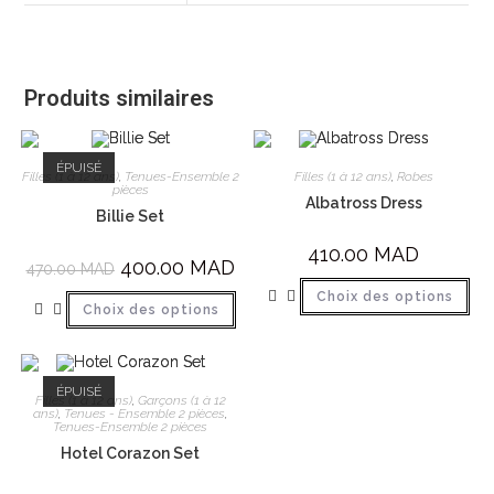
Produits similaires
ÉPUISÉ
Filles (1 à 12 ans)
,
Tenues-Ensemble 2
Filles (1 à 12 ans)
,
Robes
pièces
Albatross Dress
Billie Set
410.00
MAD
400.00
MAD
470.00
MAD
Choix des options
Choix des options
ÉPUISÉ
Filles (1 à 12 ans)
,
Garçons (1 à 12
ans)
,
Tenues - Ensemble 2 pièces
,
Tenues-Ensemble 2 pièces
Hotel Corazon Set