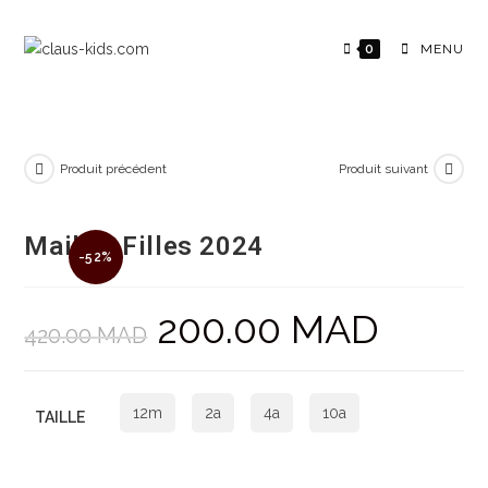
0
MENU
Produit précédent
Produit suivant
Maillot Filles 2024
-52%
200.00
MAD
420.00
MAD
12m
2a
4a
10a
TAILLE