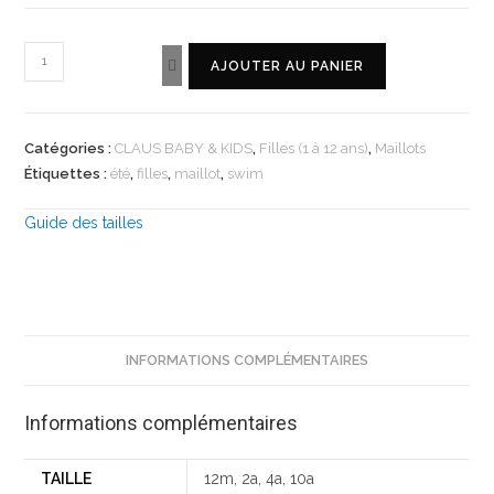
AJOUTER AU PANIER
Catégories :
CLAUS BABY & KIDS
,
Filles (1 à 12 ans)
,
Maillots
Étiquettes :
été
,
filles
,
maillot
,
swim
Guide des tailles
INFORMATIONS COMPLÉMENTAIRES
Informations complémentaires
TAILLE
12m, 2a, 4a, 10a