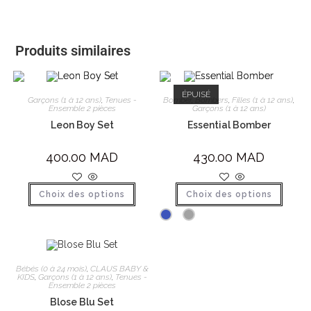
Produits similaires
ÉPUISÉ
Garçons (1 à 12 ans)
,
Tenues -
Bomber
,
Bombers
,
Filles (1 à 12 ans)
,
Ensemble 2 pièces
Garçons (1 à 12 ans)
Leon Boy Set
Essential Bomber
400.00
MAD
430.00
MAD
Choix des options
Choix des options
Bébés (0 à 24 mois)
,
CLAUS BABY &
KIDS
,
Garçons (1 à 12 ans)
,
Tenues -
Ensemble 2 pièces
Blose Blu Set