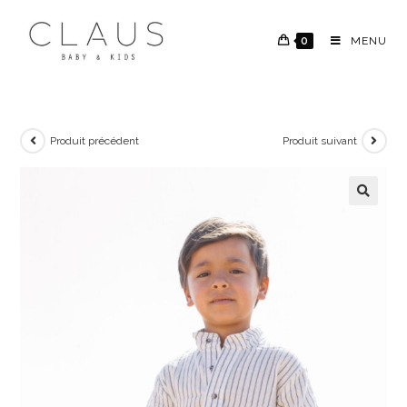
0
MENU
Produit précédent
Produit suivant
🔍