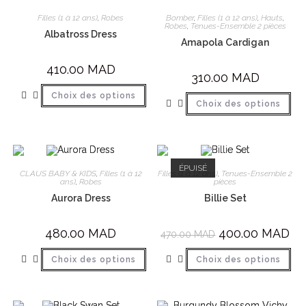
Filles (1 à 12 ans)
,
Robes
Bomber
,
Filles (1 à 12 ans)
,
Hauts
,
Robes
,
Tenues-Ensemble 2 pièces
Albatross Dress
Amapola Cardigan
410.00
MAD
310.00
MAD
Choix des options
Choix des options
ÉPUISÉ
CLAUS BABY & KIDS
,
Filles (1 à 12
Filles (1 à 12 ans)
,
Tenues-Ensemble 2
ans)
,
Robes
pièces
Aurora Dress
Billie Set
480.00
MAD
400.00
MAD
470.00
MAD
Choix des options
Choix des options