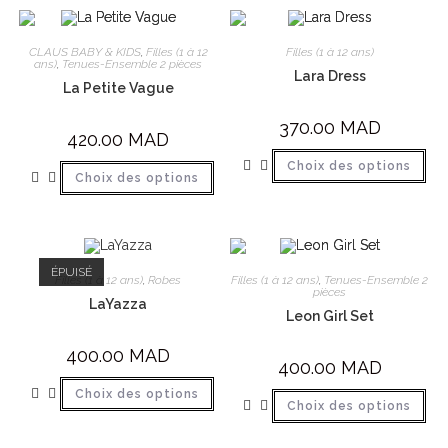
CLAUS BABY & KIDS
,
Filles (1 à 12
Filles (1 à 12 ans)
ans)
,
Tenues-Ensemble 2 pièces
Lara Dress
La Petite Vague
370.00
MAD
420.00
MAD
Choix des options
Choix des options
ÉPUISÉ
Filles (1 à 12 ans)
,
Robes
Filles (1 à 12 ans)
,
Tenues-Ensemble 2
pièces
LaYazza
Leon Girl Set
400.00
MAD
400.00
MAD
Choix des options
Choix des options