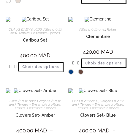
CLAUS BABY & KIDS
,
Filles (1 à 12
Filles (1 à 12 ans)
,
Robes
ans)
,
Tenues-Ensemble 2 pièces
Clementine
Caribou Set
420.00
MAD
400.00
MAD
Choix des options
Choix des options
Filles (1 à 12 ans)
,
Garçons (1 à 12
Filles (1 à 12 ans)
,
Garçons (1 à 12
ans)
,
Tenues - Ensemble 2 pièces
,
ans)
,
Tenues - Ensemble 2 pièces
,
Tenues-Ensemble 2 pièces
Tenues-Ensemble 2 pièces
Clovers Set- Amber
Clovers Set- Blue
400.00
MAD
–
400.00
MAD
–