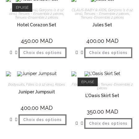
ÉPUISÉ
Filles (1 à 12 ans)
,
Garçons (1 à 12
CLAUS BABY & KIDS
,
Garçons (1 à 12
ans)
,
Tenues - Ensemble 2 pièces
,
ans)
,
Tenues - Ensemble 2 pièces
,
Tenues-Ensemble 2 pièces
Tenues-Ensemble 2 pièces
Hotel Corazon Set
Jules Set
450.00
MAD
400.00
MAD
Choix des options
Choix des options
ÉPUISÉ
Bodysuits
,
Filles (1 à 12 ans)
,
Robes
Filles (1 à 12 ans)
,
Tenues-Ensemble 2
pièces
Juniper Jumpsuit
L’Oasis Skirt Set
400.00
MAD
350.00
MAD
Choix des options
Choix des options