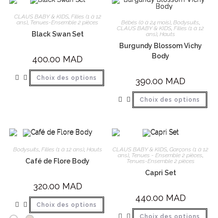
CLAUS BABY & KIDS
,
Filles (1 à 12
Bébés (0 à 24 mois)
,
Bodysuits
,
ans)
,
Tenues-Ensemble 2 pièces
CLAUS BABY & KIDS
,
Filles (1 à 12
Black Swan Set
ans)
,
Hauts
Burgundy Blossom Vichy
Body
400.00
MAD
Choix des options
390.00
MAD
Choix des options
Bodysuits
,
Filles (1 à 12 ans)
,
Hauts
CLAUS BABY & KIDS
,
Garçons (1 à 12
ans)
,
Tenues - Ensemble 2 pièces
,
Café de Flore Body
Tenues-Ensemble 2 pièces
Capri Set
320.00
MAD
440.00
MAD
Choix des options
Choix des options