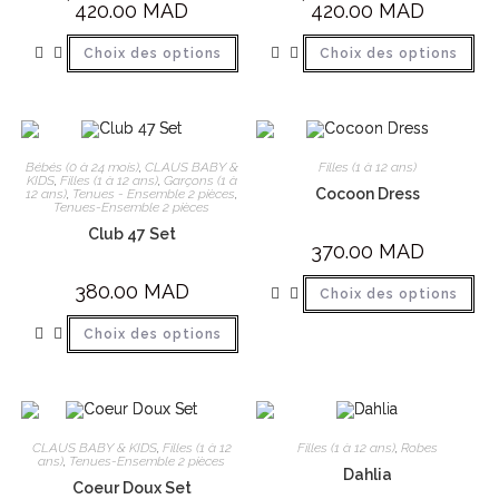
420.00
MAD
420.00
MAD
Choix des options
Choix des options
Bébés (0 à 24 mois)
,
CLAUS BABY &
Filles (1 à 12 ans)
KIDS
,
Filles (1 à 12 ans)
,
Garçons (1 à
Cocoon Dress
12 ans)
,
Tenues - Ensemble 2 pièces
,
Tenues-Ensemble 2 pièces
Club 47 Set
370.00
MAD
380.00
MAD
Choix des options
Choix des options
CLAUS BABY & KIDS
,
Filles (1 à 12
Filles (1 à 12 ans)
,
Robes
ans)
,
Tenues-Ensemble 2 pièces
Dahlia
Coeur Doux Set