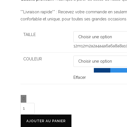
**Livraison rapide** : Recevez votre commande en seuleme
confortable et unique, pour toutes ses grandes occasions
TAILLE
12m
12m
2a
2a
4a
4a
6a
6a
8a
8a
1
COULEUR
Blanc
Blanc
Bleu
Bleu
Bleu ciel
Effacer
AJOUTER AU PANIER