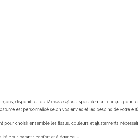
rçons, disponibles de 1
2 mois à 14 ans
, spécialement conçus pour le
stume est personnalisé selon vos envies et les besoins de votre enf
our choisir ensemble les tissus, couleurs et ajustements nécessair
alité pour garantir confort et élégance. –