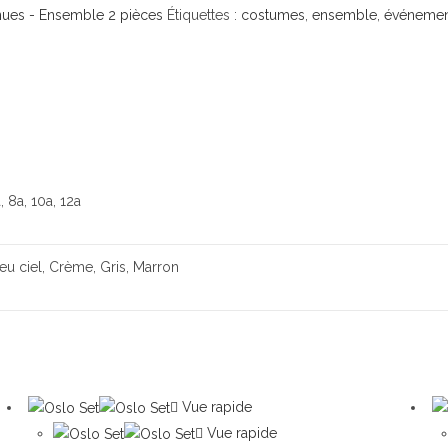
nues - Ensemble 2 pièces
Étiquettes :
costumes
,
ensemble
,
événemen
, 8a, 10a, 12a
leu ciel, Crème, Gris, Marron
Vue rapide
Vue rapide