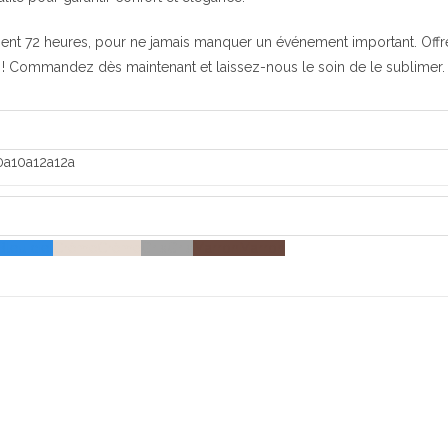
nt 72 heures, pour ne jamais manquer un événement important. Offre
 ! Commandez dès maintenant et laissez-nous le soin de le sublimer.
0a
10a
12a
12a
Bleu ciel
Crème
Crème
Gris
Gris
Marron
Marron