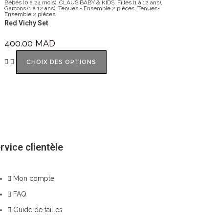
Bébés (0 à 24 mois)
,
CLAUS BABY & KIDS
,
Filles (1 à 12 ans)
,
Garçons (1 à 12 ans)
,
Tenues - Ensemble 2 pièces
,
Tenues-
Ensemble 2 pièces
Red Vichy Set
400.00
MAD
CHOIX DES OPTIONS
rvice clientèle
Mon compte
FAQ
Guide de tailles