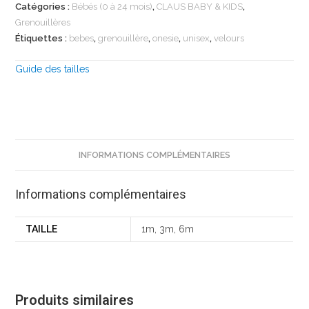
Catégories :
Bébés (0 à 24 mois)
,
CLAUS BABY & KIDS
,
Grenouillères
Étiquettes :
bebes
,
grenouillère
,
onesie
,
unisex
,
velours
Guide des tailles
INFORMATIONS COMPLÉMENTAIRES
Informations complémentaires
TAILLE
1m, 3m, 6m
Produits similaires