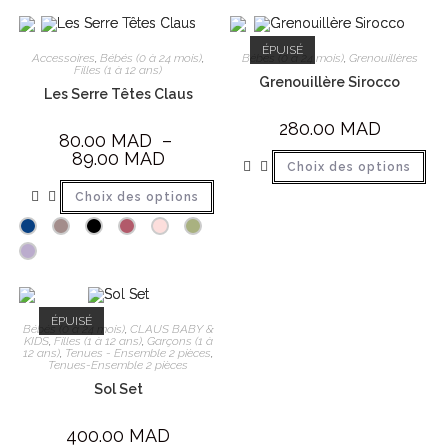
ÉPUISÉ
Accessoires
,
Bébés (0 à 24 mois)
,
Bébés (0 à 24 mois)
,
Grenouillères
Filles (1 à 12 ans)
Grenouillère Sirocco
Les Serre Têtes Claus
280.00
MAD
80.00
MAD
–
89.00
MAD
Choix des options
Choix des options
ÉPUISÉ
Bébés (0 à 24 mois)
,
CLAUS BABY &
KIDS
,
Filles (1 à 12 ans)
,
Garçons (1 à
12 ans)
,
Tenues - Ensemble 2 pièces
,
Tenues-Ensemble 2 pièces
Sol Set
400.00
MAD