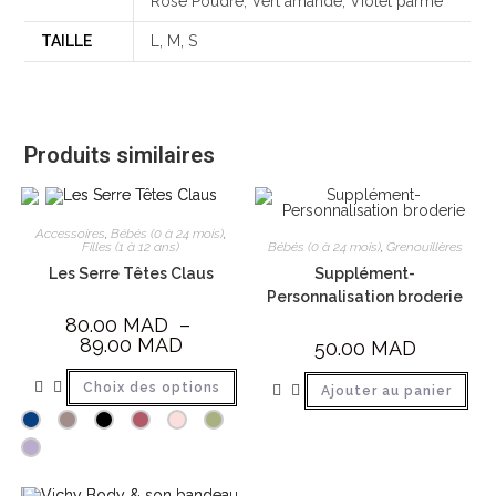
Rose Poudré, Vert amande, Violet parme
TAILLE
L, M, S
Produits similaires
Accessoires
,
Bébés (0 à 24 mois)
,
Bébés (0 à 24 mois)
,
Grenouillères
Filles (1 à 12 ans)
Supplément-
Les Serre Têtes Claus
Personnalisation broderie
80.00
MAD
–
89.00
MAD
50.00
MAD
Choix des options
Ajouter au panier