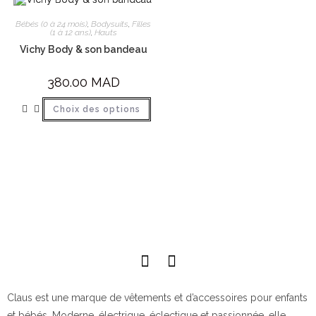
Bébés (0 à 24 mois)
,
Bodysuits
,
Filles
(1 à 12 ans)
,
Hauts
Vichy Body & son bandeau
380.00
MAD
Choix des options
Claus est une marque de vêtements et d’accessoires pour enfants
et bébés. Moderne, électrique, éclectique et passionnée, elle