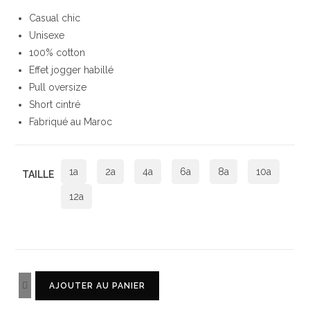
Casual chic
Unisexe
100% cotton
Effet jogger habillé
Pull oversize
Short cintré
Fabriqué au Maroc
1a
2a
4a
6a
8a
10a
TAILLE
12a
AJOUTER AU PANIER