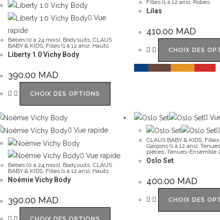
Filles (1 à 12 ans)
,
Robes
Lilas
Vue
410.00
MAD
rapide
Bébés (0 à 24 mois)
,
Bodysuits
,
CLAUS
BABY & KIDS
,
Filles (1 à 12 ans)
,
Hauts
CHOIX DES OP
Liberty 1.0 Vichy Body
Bleu
Marron
Orange
Rouge
390.00
MAD
CHOIX DES OPTIONS
Vue
Vue rapide
CLAUS BABY & KIDS
,
Filles
Garçons (1 à 12 ans)
,
Tenues
pièces
,
Tenues-Ensemble 2
Vue rapide
Oslo Set
Bébés (0 à 24 mois)
,
Bodysuits
,
CLAUS
BABY & KIDS
,
Filles (1 à 12 ans)
,
Hauts
400.00
MAD
Noémie Vichy Body
390.00
MAD
CHOIX DES OP
CHOIX DES OPTIONS