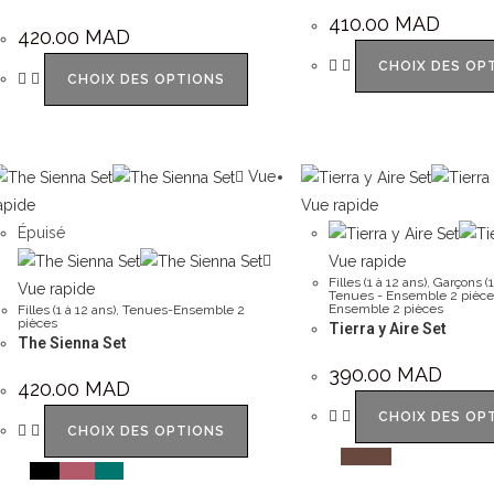
410.00
MAD
420.00
MAD
CHOIX DES OP
CHOIX DES OPTIONS
Vue
apide
Vue rapide
Épuisé
Vue rapide
Filles (1 à 12 ans)
,
Garçons (1
Vue rapide
Tenues - Ensemble 2 pièce
Ensemble 2 pièces
Filles (1 à 12 ans)
,
Tenues-Ensemble 2
pièces
Tierra y Aire Set
The Sienna Set
390.00
MAD
420.00
MAD
CHOIX DES OP
CHOIX DES OPTIONS
Blanc
Marron
lanc
Noir
Rose
Vert