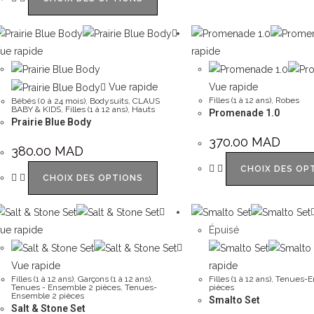
ue rapide
rapide
Vue rapide
Vue rapide
Filles (1 à 12 ans)
,
Robes
Bébés (0 à 24 mois)
,
Bodysuits
,
CLAUS
BABY & KIDS
,
Filles (1 à 12 ans)
,
Hauts
Promenade 1.0
Prairie Blue Body
370.00
MAD
380.00
MAD
CHOIX DES OP
CHOIX DES OPTIONS
ue rapide
Épuisé
Vue rapide
rapide
Filles (1 à 12 ans)
,
Garçons (1 à 12 ans)
,
Filles (1 à 12 ans)
,
Tenues-E
Tenues - Ensemble 2 pièces
,
Tenues-
pièces
Ensemble 2 pièces
Smalto Set
Salt & Stone Set