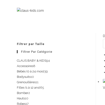
Filtrer par Taille
Filtrer Par Catégorie
CLAUS BABY & KIDS
94
Accessoires
8
Bébés (0 à 24 mois)
39
Bodysuits
10
Grenouillères
11
V
Filles (1 à 12 ans)
65
Bomber
2
Hauts
10
Robes
17