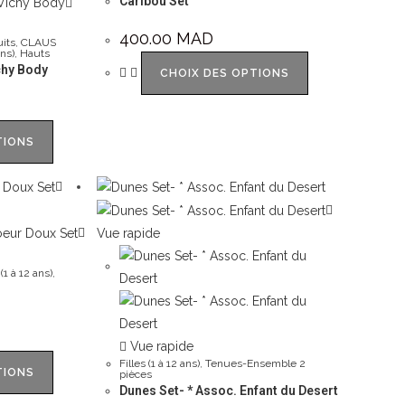
Caribou Set
400.00
MAD
its
,
CLAUS
ans)
,
Hauts
chy Body
CHOIX DES OPTIONS
TIONS
Vue rapide
 (1 à 12 ans)
,
Vue rapide
Filles (1 à 12 ans)
,
Tenues-Ensemble 2
TIONS
pièces
Dunes Set- * Assoc. Enfant du Desert