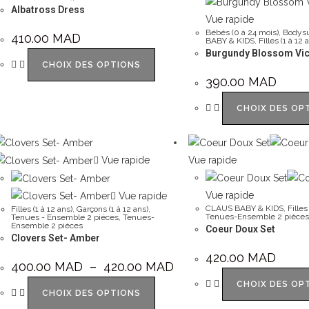
Albatross Dress
Vue rapide
Bébés (0 à 24 mois)
,
Bodysu
410.00
MAD
BABY & KIDS
,
Filles (1 à 12 
Burgundy Blossom Vi
CHOIX DES OPTIONS
390.00
MAD
CHOIX DES OP
Vue rapide
Vue rapide
Vue rapide
Vue rapide
CLAUS BABY & KIDS
,
Filles
Filles (1 à 12 ans)
,
Garçons (1 à 12 ans)
,
Tenues-Ensemble 2 pièces
Tenues - Ensemble 2 pièces
,
Tenues-
Ensemble 2 pièces
Coeur Doux Set
Clovers Set- Amber
420.00
MAD
400.00
MAD
–
420.00
MAD
CHOIX DES OP
CHOIX DES OPTIONS