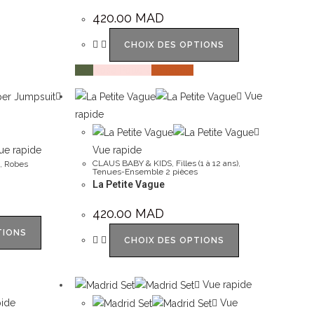
420.00
MAD
CHOIX DES OPTIONS
Kaki
Rose Poudré
Terracota
Vue
rapide
e rapide
Vue rapide
CLAUS BABY & KIDS
,
Filles (1 à 12 ans)
,
,
Robes
Tenues-Ensemble 2 pièces
La Petite Vague
420.00
MAD
TIONS
CHOIX DES OPTIONS
Vue rapide
ide
Vue