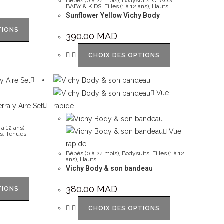
Bébés (0 à 24 mois)
,
Bodysuits
,
CLAUS
BABY & KIDS
,
Filles (1 à 12 ans)
,
Hauts
Sunflower Yellow Vichy Body
TIONS
390.00
MAD
CHOIX DES OPTIONS
Vue
rapide
 à 12 ans)
,
Vue
s
,
Tenues-
rapide
Bébés (0 à 24 mois)
,
Bodysuits
,
Filles (1 à 12
ans)
,
Hauts
Vichy Body & son bandeau
380.00
MAD
TIONS
CHOIX DES OPTIONS