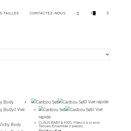
S TAILLES
CONTACTEZ-NOUS
0
Vue rapide
Vue
Vue
rapide
CLAUS BABY & KIDS
,
Filles (1 à 12 ans)
,
Tenues-Ensemble 2 pièces