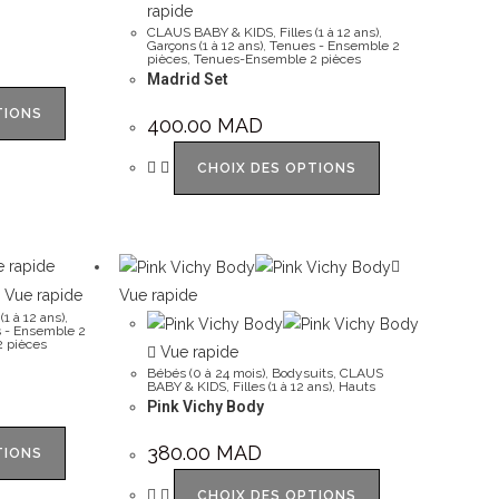
rapide
CLAUS BABY & KIDS
,
Filles (1 à 12 ans)
,
Garçons (1 à 12 ans)
,
Tenues - Ensemble 2
pièces
,
Tenues-Ensemble 2 pièces
Madrid Set
TIONS
400.00
MAD
CHOIX DES OPTIONS
 rapide
Vue rapide
Vue rapide
 (1 à 12 ans)
,
 - Ensemble 2
 pièces
Vue rapide
Bébés (0 à 24 mois)
,
Bodysuits
,
CLAUS
BABY & KIDS
,
Filles (1 à 12 ans)
,
Hauts
Pink Vichy Body
380.00
MAD
TIONS
CHOIX DES OPTIONS