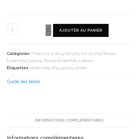
AJOUTER AU PANIER
Catégories :
Filles (1 à 12 ans)
,
Garçons (1 à 12 ans)
,
Tenues -
Ensemble 2 pièces
,
Tenues-Ensemble 2 pièces
Étiquettes :
ensemble
,
fille
,
garçon
,
unisex
Guide des tailles
INFORMATIONS COMPLÉMENTAIRES
Informations complémentaires