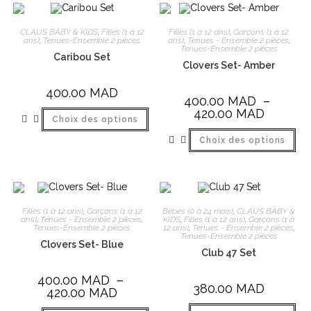
CLAUS BABY & KIDS
,
Filles (1 à 12
Filles (1 à 12 ans)
,
Garçons (1 à 12
ans)
,
Tenues-Ensemble 2 pièces
ans)
,
Tenues - Ensemble 2 pièces
,
Tenues-Ensemble 2 pièces
Caribou Set
Clovers Set- Amber
400.00
MAD
400.00
MAD
–
420.00
MAD
Choix des options
Choix des options
Filles (1 à 12 ans)
,
Garçons (1 à 12
Bébés (0 à 24 mois)
,
CLAUS BABY &
ans)
,
Tenues - Ensemble 2 pièces
,
KIDS
,
Filles (1 à 12 ans)
,
Garçons (1 à
Tenues-Ensemble 2 pièces
12 ans)
,
Tenues - Ensemble 2 pièces
,
Tenues-Ensemble 2 pièces
Clovers Set- Blue
Club 47 Set
400.00
MAD
–
380.00
MAD
420.00
MAD