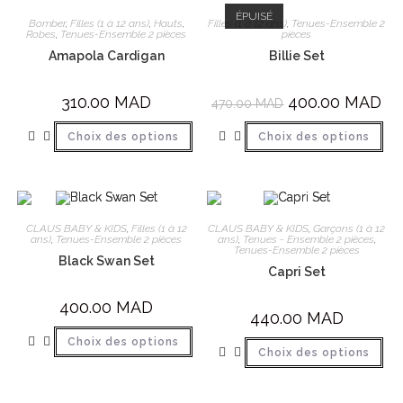
ÉPUISÉ
Bomber
,
Filles (1 à 12 ans)
,
Hauts
,
Filles (1 à 12 ans)
,
Tenues-Ensemble 2
Robes
,
Tenues-Ensemble 2 pièces
pièces
Amapola Cardigan
Billie Set
310.00
MAD
400.00
MAD
470.00
MAD
Choix des options
Choix des options
CLAUS BABY & KIDS
,
Filles (1 à 12
CLAUS BABY & KIDS
,
Garçons (1 à 12
ans)
,
Tenues-Ensemble 2 pièces
ans)
,
Tenues - Ensemble 2 pièces
,
Tenues-Ensemble 2 pièces
Black Swan Set
Capri Set
400.00
MAD
440.00
MAD
Choix des options
Choix des options