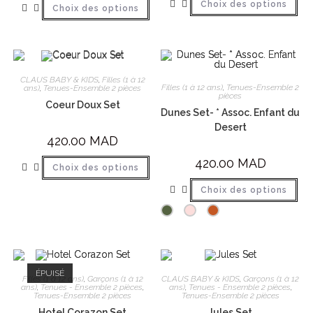
Choix des options
Choix des options
CLAUS BABY & KIDS
,
Filles (1 à 12
Filles (1 à 12 ans)
,
Tenues-Ensemble 2
ans)
,
Tenues-Ensemble 2 pièces
pièces
Coeur Doux Set
Dunes Set- * Assoc. Enfant du
Desert
420.00
MAD
420.00
MAD
Choix des options
Choix des options
ÉPUISÉ
Filles (1 à 12 ans)
,
Garçons (1 à 12
CLAUS BABY & KIDS
,
Garçons (1 à 12
ans)
,
Tenues - Ensemble 2 pièces
,
ans)
,
Tenues - Ensemble 2 pièces
,
Tenues-Ensemble 2 pièces
Tenues-Ensemble 2 pièces
Hotel Corazon Set
Jules Set