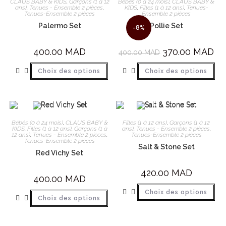
CLAUS BABY & KIDS
,
Garçons (1 à 12
Bébés (0 à 24 mois)
,
CLAUS BABY &
ans)
,
Tenues - Ensemble 2 pièces
,
KIDS
,
Filles (1 à 12 ans)
,
Tenues-
Tenues-Ensemble 2 pièces
Ensemble 2 pièces
Palermo Set
Pollie Set
-8%
400.00
MAD
370.00
MAD
400.00
MAD
Choix des options
Choix des options
Bébés (0 à 24 mois)
,
CLAUS BABY &
Filles (1 à 12 ans)
,
Garçons (1 à 12
KIDS
,
Filles (1 à 12 ans)
,
Garçons (1 à
ans)
,
Tenues - Ensemble 2 pièces
,
12 ans)
,
Tenues - Ensemble 2 pièces
,
Tenues-Ensemble 2 pièces
Tenues-Ensemble 2 pièces
Salt & Stone Set
Red Vichy Set
420.00
MAD
400.00
MAD
Choix des options
Choix des options