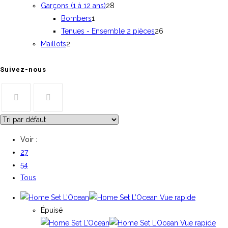
Garçons (1 à 12 ans)
28
Bombers
1
Tenues - Ensemble 2 pièces
26
Maillots
2
Suivez-nous
Voir :
27
54
Tous
Vue rapide
Épuisé
Vue rapide