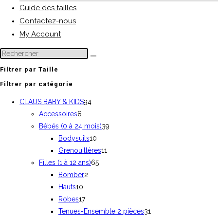
Guide des tailles
Contactez-nous
My Account
Filtrer par Taille
Filtrer par catégorie
CLAUS BABY & KIDS
94
Accessoires
8
Bébés (0 à 24 mois)
39
Bodysuits
10
Grenouillères
11
Filles (1 à 12 ans)
65
Bomber
2
Hauts
10
Robes
17
Tenues-Ensemble 2 pièces
31