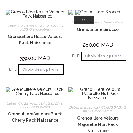
ÉPUISÉ
Bébés (0 à 24 mois)
,
Grenouillères
Bébés (0 à 24 mois)
,
CLAUS BABY &
Grenouillère Sirocco
KIDS
,
Grenouillères
Grenouillère Rosso Velours
Pack Naissance
280.00
MAD
Choix des options
330.00
MAD
Choix des options
Bébés (0 à 24 mois)
,
CLAUS BABY &
KIDS
,
Grenouillères
Bébés (0 à 24 mois)
,
CLAUS BABY &
KIDS
,
Grenouillères
Grenouillère Velours Black
Grenouillère Velours
Cherry Pack Naissance
Majorelle Nuit Pack
Naissance