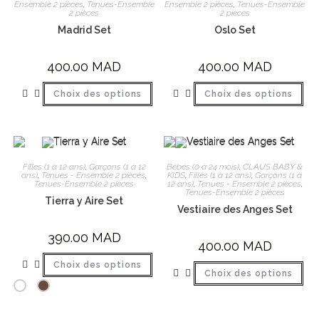
Ensemble 2 pièces
,
Tenues-Ensemble
Ensemble 2 pièces
,
Tenues-Ensemble
2 pièces
2 pièces
Madrid Set
Oslo Set
400.00
MAD
400.00
MAD
Choix des options
Choix des options
Filles (1 à 12 ans)
,
Garçons (1 à 12
Bébés (0 à 24 mois)
,
CLAUS BABY &
ans)
,
Tenues - Ensemble 2 pièces
,
KIDS
,
Filles (1 à 12 ans)
,
Garçons (1 à
Tenues-Ensemble 2 pièces
12 ans)
,
Tenues - Ensemble 2 pièces
,
Tenues-Ensemble 2 pièces
Tierra y Aire Set
Vestiaire des Anges Set
390.00
MAD
400.00
MAD
Choix des options
Choix des options