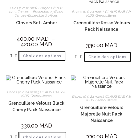
Filles (1 à 12 ans)
,
Garçons (1 à 12
Bébés (0 à 24 mois)
,
CLAUS BABY &
ans)
,
Tenues - Ensemble 2 pièces
,
KIDS
,
Grenouillères
Tenues-Ensemble 2 pièces
Grenouillère Rosso Velours
Clovers Set- Amber
Pack Naissance
400.00
MAD
–
420.00
MAD
330.00
MAD
Choix des options
Choix des options
Bébés (0 à 24 mois)
,
CLAUS BABY &
KIDS
,
Grenouillères
Bébés (0 à 24 mois)
,
CLAUS BABY &
KIDS
,
Grenouillères
Grenouillère Velours Black
Grenouillère Velours
Cherry Pack Naissance
Majorelle Nuit Pack
Naissance
330.00
MAD
330.00
MAD
Choix des options