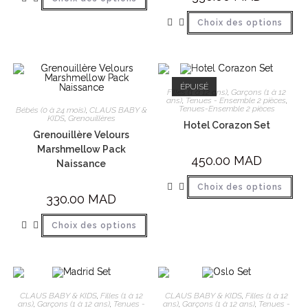
Choix des options
ÉPUISÉ
Filles (1 à 12 ans)
,
Garçons (1 à 12
ans)
,
Tenues - Ensemble 2 pièces
,
Tenues-Ensemble 2 pièces
Bébés (0 à 24 mois)
,
CLAUS BABY &
KIDS
,
Grenouillères
Hotel Corazon Set
Grenouillère Velours
Marshmellow Pack
450.00
MAD
Naissance
Choix des options
330.00
MAD
Choix des options
CLAUS BABY & KIDS
,
Filles (1 à 12
CLAUS BABY & KIDS
,
Filles (1 à 12
ans)
,
Garçons (1 à 12 ans)
,
Tenues -
ans)
,
Garçons (1 à 12 ans)
,
Tenues -